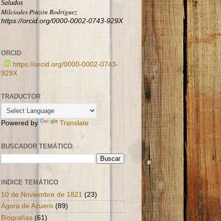
Saludos
Milcíades Pinzón Rodríguez
https://orcid.org/0000-0002-0743-929X
ORCID
https://orcid.org/0000-0002-0743-
929X
TRADUCTOR
Powered by
Translate
BUSCADOR TEMÁTICO
INDICE TEMÁTICO
10 de Noviembre de 1821
(23)
Ágora de Azuero
(89)
Biografías
(61)