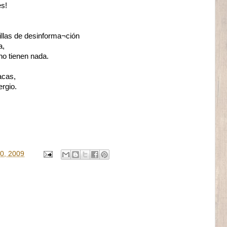
es!
illas de desinforma¬ción
a,
no tienen nada.
acas,
ergio.
0, 2009