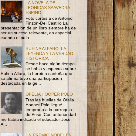
LA NOVELA DE
LEONIDAS SAAVEDRA
ESPINO
Foto cortesía de Antonio
Pinzón-Del Castillo La
presentación de un libro siempre ha de
ser un suceso relevante, en especial
cuando el país ...
RUFINA ALFARO: LA
LEYENDA Y LA VERDAD
HISTÓRICA
Desde hace algún tiempo
se habla y especula sobre
Rufina Alfaro, la heroína santeña que
se afirma tuvo una participación
destacada en la ge...
OFELIA HOOPER POLO
Tras las huellas de Ofelia
Hooper Polo llegué
temprano a la parroquia
de Pesé. Con anterioridad
me había indicado el educador José
A...
UN PREMIO NOBEL EN