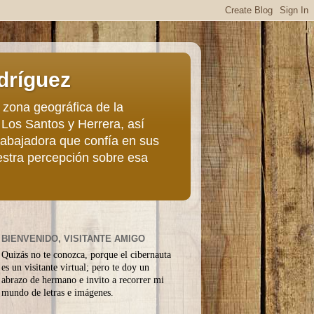
dríguez
 zona geográfica de la
 Los Santos y Herrera, así
trabajadora que confía en sus
estra percepción sobre esa
BIENVENIDO, VISITANTE AMIGO
Quizás no te conozca, porque el cibernauta
es un visitante virtual; pero te doy un
abrazo de hermano e invito a recorrer mi
mundo de letras e imágenes.