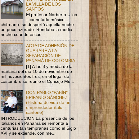
LA VILLA DE LOS
SANTOS
El profesor Norberto Ulloa
–connotado músico
chitreano- se despertó aquella noche
un poco azorado. Rondaba la media
noche cuando escuc...
ACTA DE ADHESIÓN DE
GUARARÉ A LA
SEPARACIÓN DE
PANAMÁ DE COLOMBIA
[1] A las 8 y media de la
mañana del día 10 de noviembre de
mil novecientos tres, en el lugar de
costumbre se reunió el Concejo Mu...
DON PABLO "PABÍN"
EPIFANIO SÁNCHEZ
(Historia de vida de un
emprendedor ítalo-
santeño)
INTRODUCCIÓN La presencia de los
italianos en Panamá se remonta a
centurias tan tempranas como el Siglo
XVI y se extiende, con me...