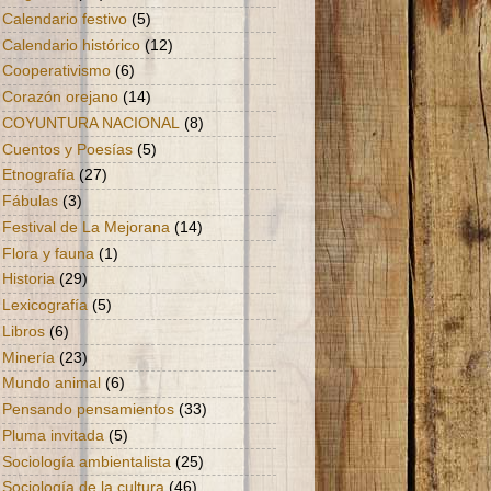
Calendario festivo
(5)
Calendario histórico
(12)
Cooperativismo
(6)
Corazón orejano
(14)
COYUNTURA NACIONAL
(8)
Cuentos y Poesías
(5)
Etnografía
(27)
Fábulas
(3)
Festival de La Mejorana
(14)
Flora y fauna
(1)
Historia
(29)
Lexicografía
(5)
Libros
(6)
Minería
(23)
Mundo animal
(6)
Pensando pensamientos
(33)
Pluma invitada
(5)
Sociología ambientalista
(25)
Sociología de la cultura
(46)