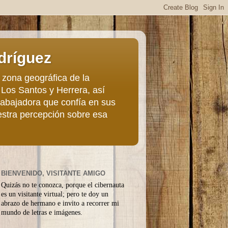
dríguez
 zona geográfica de la
 Los Santos y Herrera, así
trabajadora que confía en sus
estra percepción sobre esa
BIENVENIDO, VISITANTE AMIGO
Quizás no te conozca, porque el cibernauta
es un visitante virtual; pero te doy un
abrazo de hermano e invito a recorrer mi
mundo de letras e imágenes.