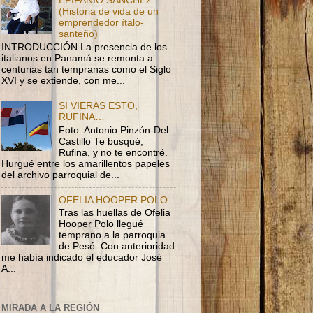
EPIFANIO SÁNCHEZ
(Historia de vida de un
emprendedor ítalo-
santeño)
INTRODUCCIÓN La presencia de los
italianos en Panamá se remonta a
centurias tan tempranas como el Siglo
XVI y se extiende, con me...
SI VIERAS ESTO,
RUFINA…
Foto: Antonio Pinzón-Del
Castillo Te busqué,
Rufina, y no te encontré.
Hurgué entre los amarillentos papeles
del archivo parroquial de...
OFELIA HOOPER POLO
Tras las huellas de Ofelia
Hooper Polo llegué
temprano a la parroquia
de Pesé. Con anterioridad
me había indicado el educador José
A...
MIRADA A LA REGIÓN