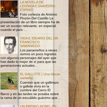
LA NOVELA DE
LEONIDAS SAAVEDRA
ESPINO
Foto cortesía de Antonio
Pinzón-Del Castillo La
presentación de un libro siempre ha de
ser un suceso relevante, en especial
cuando el país ...
VIDA E IDEARIO DEL DR.
FRANCISCO
SAMANIEGO
Los panameños a veces
somos un poco ingratos
con algunos personajes del ayer que
han dado lo mejor de sí para que las
generaciones actuales...
EL GALLOTE ( Una fábula
santeña)
Cuentan que un gallinazo
o gallote vivía en la
cumbre del Cerro El
Barco y en las tardes se posaba sobre
la rama de un escuálido guácimo que...
UN PREMIO NOBEL EN