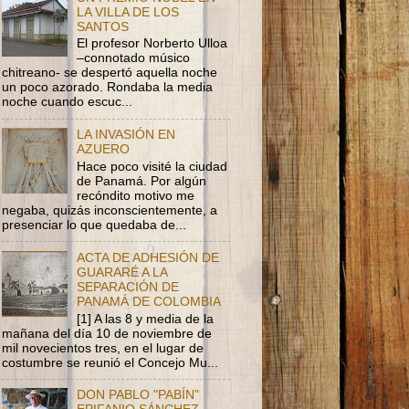
LA VILLA DE LOS
SANTOS
El profesor Norberto Ulloa
–connotado músico
chitreano- se despertó aquella noche
un poco azorado. Rondaba la media
noche cuando escuc...
LA INVASIÓN EN
AZUERO
Hace poco visité la ciudad
de Panamá. Por algún
recóndito motivo me
negaba, quizás inconscientemente, a
presenciar lo que quedaba de...
ACTA DE ADHESIÓN DE
GUARARÉ A LA
SEPARACIÓN DE
PANAMÁ DE COLOMBIA
[1] A las 8 y media de la
mañana del día 10 de noviembre de
mil novecientos tres, en el lugar de
costumbre se reunió el Concejo Mu...
DON PABLO "PABÍN"