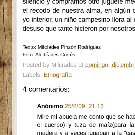
silencio y compramos otro juguete m
el recodo de nuestra alma, en algún o
yo interior, un niño campesino llora al
desuso que tanto hicieron por nosotros
Texto: Milcíades Pinzón Rodríguez
Foto: Alcibíades Cortés
Posted by
Milcíades
at
domingo, diciembr
Labels:
Etnografía
4 comentarios:
Anónimo
25/8/09, 21:16
Mire mi abuela me conto que se hac
el cuerpo) y tuza de maíz(para l
madera y a veces jugaban a la "cas