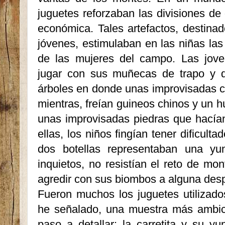
juguetes reforza­ban las divisiones de
económi­ca. Tales artefactos, destina
jóvenes, estimulaban en las niñas las
de las mujeres del campo. Las jove
jugar con sus muñecas de trapo y 
árboles en donde unas improvisadas co
mientras, freían guineos chinos y un 
unas improvisadas piedras que hacía
ellas, los niños fingían tener dificult
dos botellas representaban una yu
inquietos, no resistían el reto de mon
agredir con sus biombos a alguna despr
Fueron muchos los juguetes utilizad
he señalado, una muestra más ambici
paso a detallar: la carretita y su y