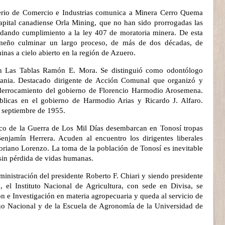
erio de Comercio e Industrias comunica a Minera Cerro Quema
apital canadiense Orla Mining, que no han sido prorrogadas las
dando cumplimiento a la ley 407 de moratoria minera. De esta
tmeño culminar un largo proceso, de más de dos décadas, de
inas a cielo abierto en la región de Azuero.
n Las Tablas Ramón E. Mora. Se distinguió como odontólogo
vania. Destacado dirigente de Acción Comunal que organizó y
 derrocamiento del gobierno de Florencio Harmodio Arosemena.
blicas en el gobierno de Harmodio Arias y Ricardo J. Alfaro.
e septiembre de 1955.
rco de la Guerra de Los Mil Días desembarcan en Tonosí tropas
enjamín Herrera. Acuden al encuentro los dirigentes liberales
oriano Lorenzo. La toma de la población de Tonosí es inevitable
sin pérdida de vidas humanas.
dministración del presidente Roberto F. Chiari y siendo presidente
el Instituto Nacional de Agricultura, con sede en Divisa, se
 e Investigación en materia agropecuaria y queda al servicio de
rno Nacional y de la Escuela de Agronomía de la Universidad de