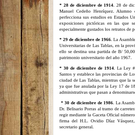
* 28 de diciembre de 1914
. 28 de di
Manuel Cedeño Henríquez. Alumno d
perfecciona sus estudios en Estados Un
exposiciones pictóricas en las que s
especialmente gustados los retratos de p
* 29 de diciembre de 1966
. La Asamble
Universitarias de Las Tablas, en la pro
ello se destina una partida de B/ 50,00
patrimonio universitario del año 1967.
* 30 de diciembre de 1914
. La Ley #
Santos y establece las provincias de Lo
ciudad de Las Tablas, mientras que la s
ya que fue anulada por la Ley 17 de 18
administrativas que pasan a denominarse
* 30 de diciembre de 1986
. La Asamb
Dr. Belisario Porras al tramo de carret
regir mediante
la Gaceta Oficial
número 2
firma del H.L. Ovidio Díaz Vásquez,
secretario general.