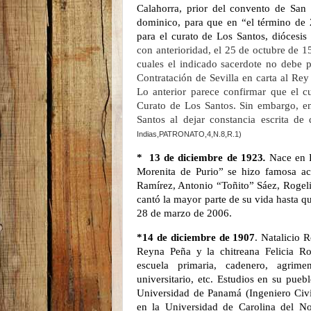
Calahorra, prior del convento de San
dominico, para que en “el término de 
para el curato de Los Santos, diócesi
con anterioridad, el 25 de octubre de 1
cuales el indicado sacerdote no debe pa
Contratación de Sevilla en carta al Re
Lo anterior parece confirmar que el 
Curato de Los Santos. Sin embargo, en 
Santos al dejar constancia escrita de
Indias,PATRONATO,4,N.8,R.1)
*
13 de diciembre de 1923
.
Nace en P
Morenita de Purio” se hizo famosa ac
Ramírez, Antonio “Toñito” Sáez, Rogel
cantó la mayor parte de su vida hasta qu
28 de marzo de 2006.
*14 de diciembre de 1907
. Natalicio 
Reyna Peña y la chitreana Felicia Ro
escuela primaria, cadenero, agrimen
universitario, etc. Estudios en su pueb
Universidad de Panamá (Ingeniero Civil
en la Universidad de Carolina del No