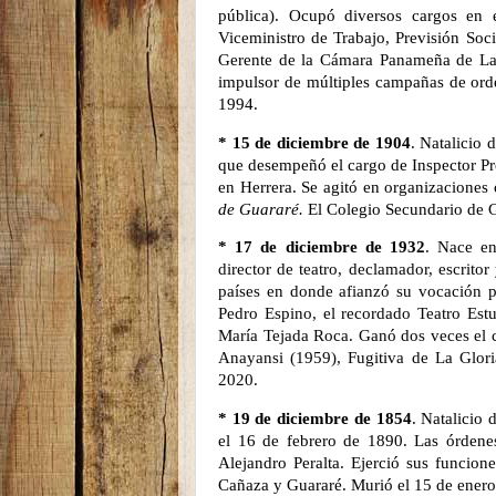
pública). Ocupó diversos cargos en e
Viceministro de Trabajo, Previsión Soci
Gerente de la Cámara Panameña de La 
impulsor de múltiples campañas de orden
1994.
* 15 de diciembre de 1904
. Natalicio 
que desempeñó el cargo de Inspector Pr
en Herrera. Se agitó en organizaciones 
de Guararé.
El Colegio Secundario de G
* 17 de diciembre de 1932
. Nace en
director de teatro, declamador, escrito
países en donde afianzó su vocación po
Pedro Espino, el recordado Teatro Estu
María Tejada Roca. Ganó dos veces el c
Anayansi (1959), Fugitiva de La Glor
2020.
* 19 de diciembre de 1854
. Natalicio
el 16 de febrero de 1890. Las órdene
Alejandro Peralta. Ejerció sus funcion
Cañaza y Guararé. Murió el 15 de enero