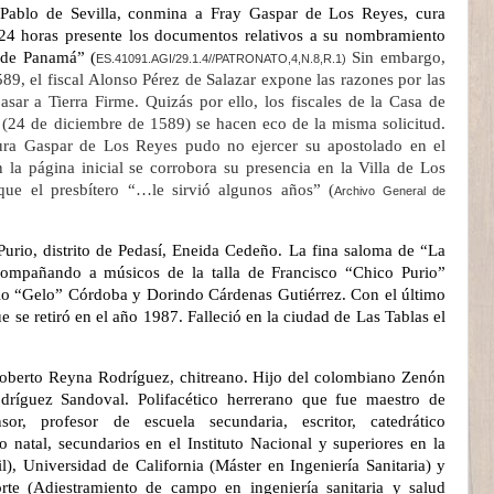
 Pablo de Sevilla, conmina a Fray Gaspar de Los Reyes, cura
24 horas presente los documentos relativos a su nombramiento
s de Panamá” (
Sin embargo,
ES.41091.AGI/29.1.4//PATRONATO,4,N.8,R.1)
589, el fiscal Alonso Pérez de Salazar expone las razones por las
sar a Tierra Firme. Quizás por ello, los fiscales de la Casa de
y (24 de diciembre de 1589) se hacen eco de la misma solicitud.
cura Gaspar de Los Reyes pudo no ejercer su apostolado en el
la página inicial se corrobora su presencia en la Villa de Los
 que el presbítero “…le sirvió algunos años” (
Archivo General de
urio, distrito de Pedasí, Eneida Cedeño. La fina saloma de “La
ompañando a músicos de la talla de Francisco “Chico Purio”
io “Gelo” Córdoba y Dorindo Cárdenas Gutiérrez. Con el último
e se retiró en el año 1987. Falleció en la ciudad de Las Tablas el
Roberto Reyna Rodríguez, chitreano. Hijo del colombiano Zenón
dríguez Sandoval. Polifacético herrerano que fue maestro de
sor, profesor de escuela secundaria, escritor, catedrático
lo natal, secundarios en el Instituto Nacional y superiores en la
), Universidad de California (Máster en Ingeniería Sanitaria) y
rte (Adiestramiento de campo en ingeniería sanitaria y salud