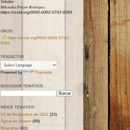
Saludos
Milcíades Pinzón Rodríguez
https://orcid.org/0000-0002-0743-929X
ORCID
https://orcid.org/0000-0002-0743-
929X
TRADUCTOR
Powered by
Translate
BUSCADOR TEMÁTICO
INDICE TEMÁTICO
10 de Noviembre de 1821
(23)
Ágora de Azuero
(89)
Biografías
(61)