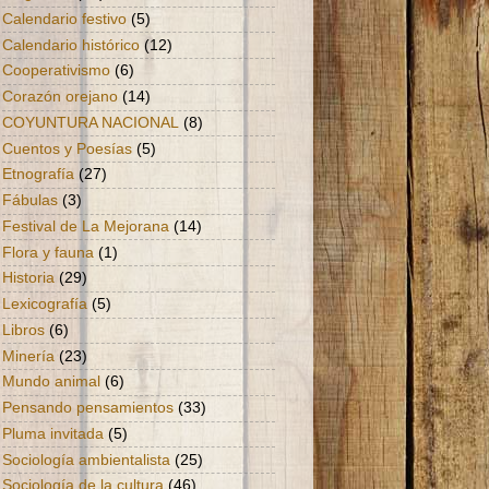
Calendario festivo
(5)
Calendario histórico
(12)
Cooperativismo
(6)
Corazón orejano
(14)
COYUNTURA NACIONAL
(8)
Cuentos y Poesías
(5)
Etnografía
(27)
Fábulas
(3)
Festival de La Mejorana
(14)
Flora y fauna
(1)
Historia
(29)
Lexicografía
(5)
Libros
(6)
Minería
(23)
Mundo animal
(6)
Pensando pensamientos
(33)
Pluma invitada
(5)
Sociología ambientalista
(25)
Sociología de la cultura
(46)