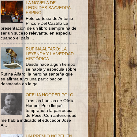
LA NOVELA DE
LEONIDAS SAAVEDRA
ESPINO
Foto cortesía de Antonio
Pinzón-Del Castillo La
presentación de un libro siempre ha de
ser un suceso relevante, en especial
cuando el país ...
RUFINA ALFARO: LA
LEYENDA Y LA VERDAD
HISTÓRICA
Desde hace algún tiempo
se habla y especula sobre
Rufina Alfaro, la heroína santeña que
se afirma tuvo una participación
destacada en la ge...
OFELIA HOOPER POLO
Tras las huellas de Ofelia
Hooper Polo llegué
temprano a la parroquia
de Pesé. Con anterioridad
me había indicado el educador José
A...
UN PREMIO NOBEL EN