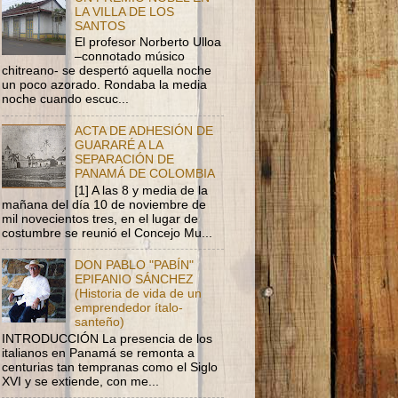
LA VILLA DE LOS
SANTOS
El profesor Norberto Ulloa
–connotado músico
chitreano- se despertó aquella noche
un poco azorado. Rondaba la media
noche cuando escuc...
ACTA DE ADHESIÓN DE
GUARARÉ A LA
SEPARACIÓN DE
PANAMÁ DE COLOMBIA
[1] A las 8 y media de la
mañana del día 10 de noviembre de
mil novecientos tres, en el lugar de
costumbre se reunió el Concejo Mu...
DON PABLO "PABÍN"
EPIFANIO SÁNCHEZ
(Historia de vida de un
emprendedor ítalo-
santeño)
INTRODUCCIÓN La presencia de los
italianos en Panamá se remonta a
centurias tan tempranas como el Siglo
XVI y se extiende, con me...