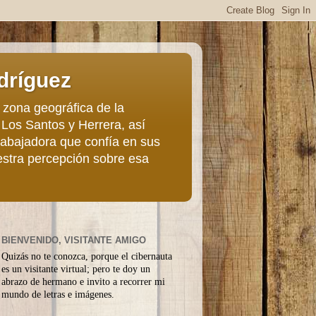
dríguez
 zona geográfica de la
 Los Santos y Herrera, así
trabajadora que confía en sus
estra percepción sobre esa
BIENVENIDO, VISITANTE AMIGO
Quizás no te conozca, porque el cibernauta
es un visitante virtual; pero te doy un
abrazo de hermano e invito a recorrer mi
mundo de letras e imágenes.