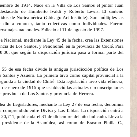
ciembre de 1914. Nace en la Villa de Los Santos el pintor Juan
estacado de Humberto Ivaldi y Roberto Lewis. El santeño
idos de Norteamérica (Chicago Art Institute). Son múltiples las
e dio a conocer, tanto colectivas como individuales. Fueron
ersonajes nacionales. Falleció el 11 de agosto de 1997.
a Nacional, mediante la Ley 45 de la fecha, crea las Extensiones
vincia de Los Santos, y Penonomé, en la provincia de Coclé. Para
0.00, que según la disposición jurídica pasa a formar parte del
 55 de esa fecha divide la antigua jurisdicción política de Los
s Santos y Azuero. La primera tuvo como capital provincial a la
egunda a la ciudad de Chitré. Esta legislación tuvo vida efímera,
 de enero de 1915 que estableció las actuales circunscripciones
 provincia de Los Santos y provincia de Herrera.
lea de Legisladores, mediante la Ley 27 de esa fecha, denomina
era comprendido entre Divisa y Las Tablas. La disposición entró a
0,711, publicada el 31 de diciembre del año indicado. Lleva la
 presidente de la Asamblea, así como de Erasmo Pinilla C.,