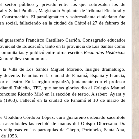
l sector público y privado entre los que sobresalen los de
al y Salud Pública, Magistrado Suplente de Tribunal Electoral y
Construcción. El paradigmático y sobresaliente ciudadano fue
 social, falleciendo en la ciudad de Chitré el 27 de febrero de
del guarareño Francisco Castillero Carrión. Consagrado educador
ovincial de Educación, tanto en la provincia de Los Santos como
comunitarias y publicó entre otros escritos
Recuerdos Históricos
uararé lleva su nombre.
 la Villa de Los Santos Miguel Moreno. Insigne dramaturgo,
r y docente. Estudios en la ciudad de Panamá, España y Francia,
r el teatro. En la región organizó, juntamente con el profesor
diantil Tableño, TET, que tantas glorias dio al Colegio Manuel
oncurso Ricardo Miró en la sección de teatro. A saber:
Ayara y
ia (1963). Falleció en la ciudad de Panamá el 10 de marzo de
 de Ubaldino Córdoba López, cura guarareño ordenado sacerdote
s sacerdotales las recibió de manos del Obispo Diocesano Dr.
es religiosas en las parroquias de Chepo, Portobelo, Santa Ana,
 de 1953.