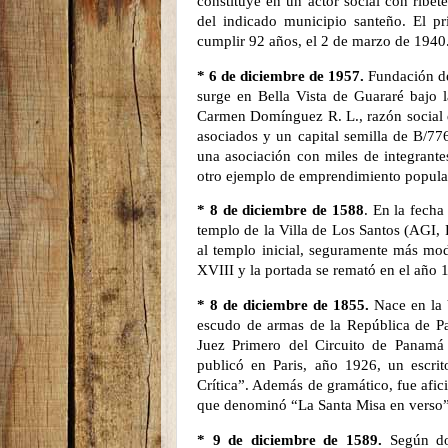
constituye en un actor social con ribete
del indicado municipio santeño. El pr
cumplir 92 años, el 2 de marzo de 1940
* 6 de diciembre de 1957.
Fundación de
surge en Bella Vista de Guararé bajo 
Carmen Domínguez R. L., razón social q
asociados y un capital semilla de B/77
una asociación con miles de integran
otro ejemplo de emprendimiento popular
* 8 de diciembre de 1588
. En la fecha
templo de la Villa de Los Santos
(AGI,
al templo inicial, seguramente más mod
XVIII y la portada se remató en el año 1
* 8 de diciembre de 1855.
Nace en la V
escudo de armas de la República de P
Juez Primero del Circuito de Panamá
publicó en Paris, año 1926, un escri
Crítica”. Además de gramático, fue afic
que denominó “La Santa Misa en verso”.
* 9 de diciembre de 1589.
Según doc