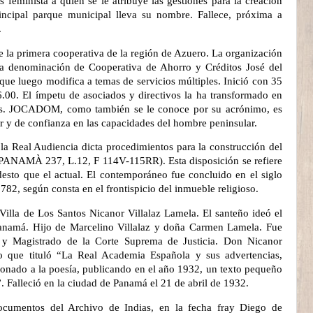
s feminista a quien se le atribuye las gestiones para la creación
incipal parque municipal lleva su nombre. Fallece, próxima a
.
 la primera cooperativa de la región de Azuero. La organización
la denominación de Cooperativa de Ahorro y Créditos José del
ue luego modifica a temas de servicios múltiples. Inició con 35
6.00. El ímpetu de asociados y directivos la ha transformado en
tes. JOCADOM, como también se le conoce por su acrónimo, es
 y de confianza en las capacidades del hombre peninsular.
 la Real Audiencia dicta procedimientos para la construcción del
 PANAMÀ 237, L.12, F 114V-115RR).
Esta disposición se refiere
esto que el actual. El contemporáneo fue concluido en el siglo
782, según consta en el frontispicio del inmueble religioso.
illa de Los Santos Nicanor Villalaz Lamela. El santeño ideó el
anamá. Hijo de Marcelino Villalaz y doña Carmen Lamela. Fue
 y Magistrado de la Corte Suprema de Justicia. Don Nicanor
to que tituló “La Real Academia Española y sus advertencias,
ionado a la poesía, publicando en el año 1932, un texto pequeño
 Falleció en la ciudad de Panamá el 21 de abril de 1932.
umentos del Archivo de Indias, en la fecha fray Diego de