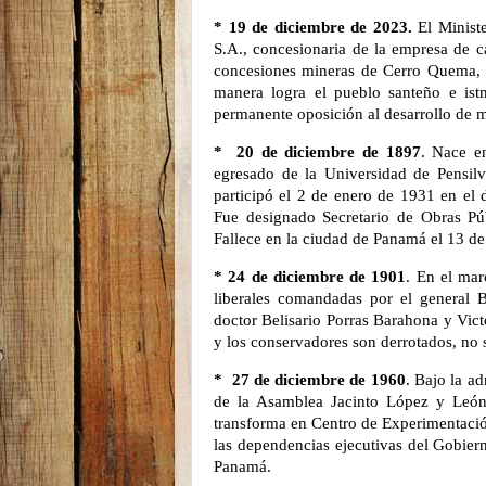
* 19 de diciembre de 2023.
El Minist
S.A., concesionaria de la empresa de c
concesiones mineras de Cerro Quema, 
manera logra el pueblo santeño e is
permanente oposición al desarrollo de m
*
20 de diciembre de 1897
. Nace e
egresado de la Universidad de Pensil
participó el 2 de enero de 1931 en el
Fue designado Secretario de Obras Pú
Fallece en la ciudad de Panamá el 13 d
* 24 de diciembre de 1901
. En el ma
liberales comandadas por el general B
doctor Belisario Porras Barahona y Vict
y los conservadores son derrotados, no 
*
27 de diciembre de 1960
. Bajo la a
de la Asamblea Jacinto López y León, 
transforma en Centro de Experimentación
las dependencias ejecutivas del Gobie
Panamá.