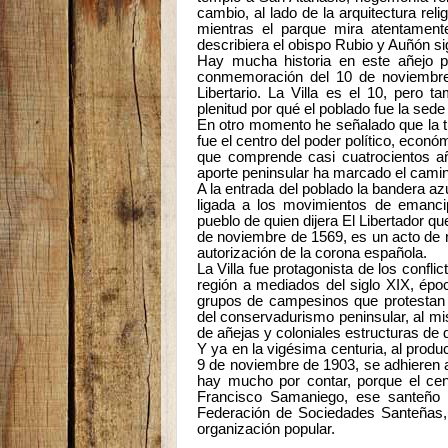
cambio, al lado de la arquitectura relig
mientras el parque mira atentament
describiera el obispo Rubio y Auñón s
Hay mucha historia en este añejo p
conmemoración del 10 de noviembre 
Libertario. La Villa es el 10, pero 
plenitud por qué el poblado fue la sede
En otro momento he señalado que la tie
fue el centro del poder político, econó
que comprende casi cuatrocientos año
aporte peninsular ha marcado el camina
A la entrada del poblado la bandera azu
ligada a los movimientos de emancip
pueblo de quien dijera El Libertador qu
de noviembre de 1569, es un acto de r
autorización de la corona española.
La Villa fue protagonista de los confl
región a mediados del siglo XIX, ép
grupos de campesinos que protestan p
del conservadurismo peninsular, al mi
de añejas y coloniales estructuras de 
Y ya en la vigésima centuria, al prod
9 de noviembre de 1903, se adhieren a 
hay mucho por contar, porque el cen
Francisco Samaniego, ese santeño l
Federación de Sociedades Santeñas, 
organización popular.