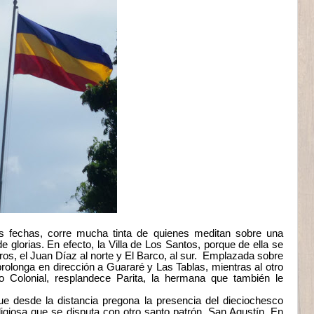
 fechas, corre mucha tinta de quienes meditan sobre una
 glorias. En efecto, la Villa de Los Santos, porque de ella se
rros, el Juan Díaz al norte y El Barco, al sur. Emplazada sobre
prolonga en dirección a Guararé y Las Tablas, mientras al otro
do Colonial, resplandece Parita, la hermana que también le
que desde la distancia pregona la presencia del dieciochesco
igiosa que se disputa con otro santo patrón, San Agustín. En