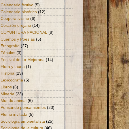
Calendario festivo
(5)
Calendario histórico
(12)
Cooperativismo
(6)
Corazón orejano
(14)
COYUNTURA NACIONAL
(8)
Cuentos y Poesías
(5)
Etnografía
(27)
Fábulas
(3)
Festival de La Mejorana
(14)
Flora y fauna
(1)
Historia
(29)
Lexicografía
(5)
Libros
(6)
Minería
(23)
Mundo animal
(6)
Pensando pensamientos
(33)
Pluma invitada
(5)
Sociología ambientalista
(25)
Sociología de la cultura
(46)