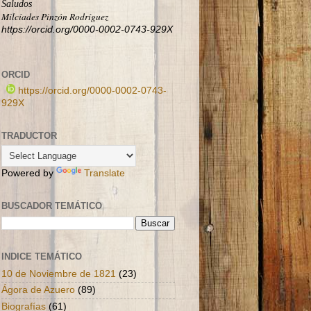
Saludos
Milcíades Pinzón Rodríguez
https://orcid.org/0000-0002-0743-929X
ORCID
https://orcid.org/0000-0002-0743-
929X
TRADUCTOR
Powered by
Translate
BUSCADOR TEMÁTICO
INDICE TEMÁTICO
10 de Noviembre de 1821
(23)
Ágora de Azuero
(89)
Biografías
(61)