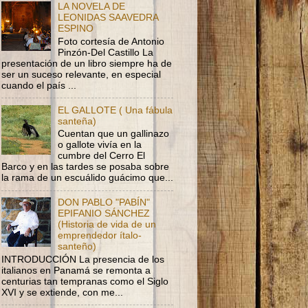
LA NOVELA DE
LEONIDAS SAAVEDRA
ESPINO
Foto cortesía de Antonio
Pinzón-Del Castillo La
presentación de un libro siempre ha de
ser un suceso relevante, en especial
cuando el país ...
EL GALLOTE ( Una fábula
santeña)
Cuentan que un gallinazo
o gallote vivía en la
cumbre del Cerro El
Barco y en las tardes se posaba sobre
la rama de un escuálido guácimo que...
DON PABLO "PABÍN"
EPIFANIO SÁNCHEZ
(Historia de vida de un
emprendedor ítalo-
santeño)
INTRODUCCIÓN La presencia de los
italianos en Panamá se remonta a
centurias tan tempranas como el Siglo
XVI y se extiende, con me...