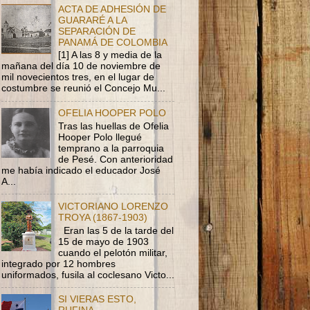
ACTA DE ADHESIÓN DE
GUARARÉ A LA
SEPARACIÓN DE
PANAMÁ DE COLOMBIA
[1] A las 8 y media de la
mañana del día 10 de noviembre de
mil novecientos tres, en el lugar de
costumbre se reunió el Concejo Mu...
OFELIA HOOPER POLO
Tras las huellas de Ofelia
Hooper Polo llegué
temprano a la parroquia
de Pesé. Con anterioridad
me había indicado el educador José
A...
VICTORIANO LORENZO
TROYA (1867-1903)
Eran las 5 de la tarde del
15 de mayo de 1903
cuando el pelotón militar,
integrado por 12 hombres
uniformados, fusila al coclesano Victo...
SI VIERAS ESTO,