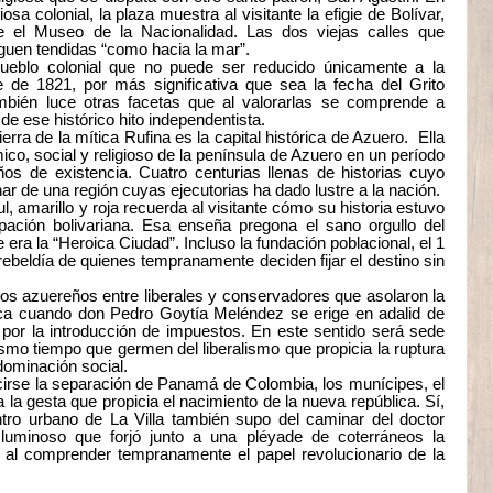
iosa colonial, la plaza muestra al visitante la efigie de Bolívar,
e el Museo de la Nacionalidad. Las dos viejas calles que
iguen tendidas “como hacia la mar”.
ueblo colonial que no puede ser reducido únicamente a la
de 1821, por más significativa que sea la fecha del Grito
también luce otras facetas que al valorarlas se comprende a
 de ese histórico hito independentista.
rra de la mítica Rufina es la capital histórica de Azuero. Ella
mico, social y religioso de la península de Azuero en un período
s de existencia. Cuatro centurias llenas de historias cuyo
r de una región cuyas ejecutorias ha dado lustre a la nación.
l, amarillo y roja recuerda al visitante cómo su historia estuvo
ación bolivariana. Esa enseña pregona el sano orgullo del
e era la “Heroica Ciudad”. Incluso la fundación poblacional, el 1
ebeldía de quienes tempranamente deciden fijar el destino sin
ictos azuereños entre liberales y conservadores que asolaron la
oca cuando don Pedro Goytía Meléndez se erige en adalid de
or la introducción de impuestos. En este sentido será sede
smo tiempo que germen del liberalismo que propicia la ruptura
dominación social.
ucirse la separación de Panamá de Colombia, los munícipes, el
la gesta que propicia el nacimiento de la nueva república. Sí,
tro urbano de La Villa también supo del caminar del doctor
uminoso que forjó junto a una pléyade de coterráneos la
al comprender tempranamente el papel revolucionario de la