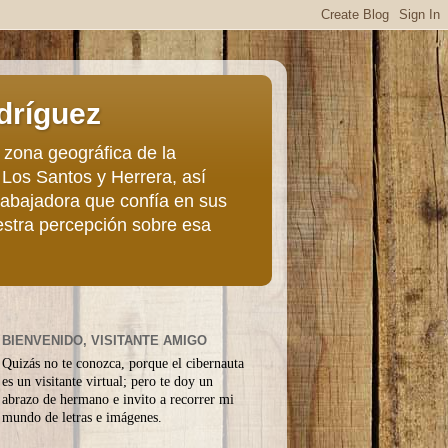
dríguez
 zona geográfica de la
 Los Santos y Herrera, así
trabajadora que confía en sus
estra percepción sobre esa
BIENVENIDO, VISITANTE AMIGO
Quizás no te conozca, porque el cibernauta
es un visitante virtual; pero te doy un
abrazo de hermano e invito a recorrer mi
mundo de letras e imágenes.